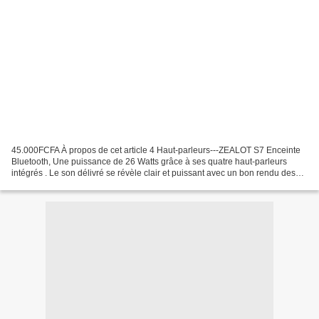
45.000FCFA À propos de cet article 4 Haut-parleurs---ZEALOT S7 Enceinte
Bluetooth, Une puissance de 26 Watts grâce à ses quatre haut-parleurs
intégrés . Le son délivré se révèle clair et puissant avec un bon rendu des
basses.La puissance sonore est largement...