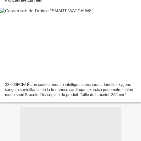
Par
Ephrate Ephraim
38.000FCFA Écran couleur montre intelligente pression artérielle oxygène
sanguin surveillance de la fréquence cardiaque exercice podomètre météo
mode sport Bracelet Description du produit: Taille de bracelet: 255mm *
20mm * 2.3mm Taille du corps: diamètre...