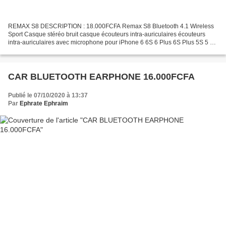
REMAX S8 DESCRIPTION : 18.000FCFA Remax S8 Bluetooth 4.1 Wireless
Sport Casque stéréo bruit casque écouteurs intra-auriculaires écouteurs
intra-auriculaires avec microphone pour iPhone 6 6S 6 Plus 6S Plus 5S 5 C
5 4S 4, Samsung Galaxy S6 S6 Edge S5 S4...
CAR BLUETOOTH EARPHONE 16.000FCFA
Publié le 07/10/2020 à 13:37
Par
Ephrate Ephraim