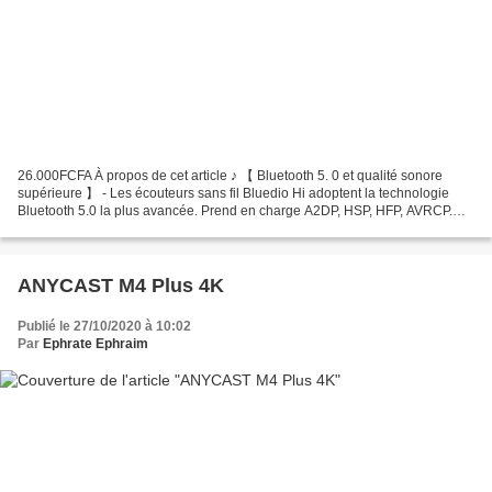
26.000FCFA À propos de cet article ♪ 【 Bluetooth 5. 0 et qualité sonore
supérieure 】 - Les écouteurs sans fil Bluedio Hi adoptent la technologie
Bluetooth 5.0 la plus avancée. Prend en charge A2DP, HSP, HFP, AVRCP.
Les haut-parleurs dynamiques de 13 mm...
ANYCAST M4 Plus 4K
Publié le 27/10/2020 à 10:02
Par
Ephrate Ephraim