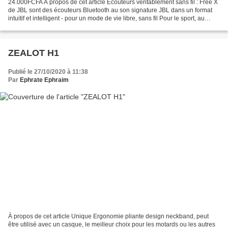
24.000FCFA À propos de cet article Écouteurs véritablement sans fil : Free X
de JBL sont des écouteurs Bluetooth au son signature JBL dans un format
intuitif et intelligent - pour un mode de vie libre, sans fil Pour le sport, au
soleil ou sous la pluie...
ZEALOT H1
Publié le 27/10/2020 à 11:38
Par
Ephrate Ephraim
À propos de cet article Unique Ergonomie pliante design neckband, peut
être utilisé avec un casque, le meilleur choix pour les motards ou les autres