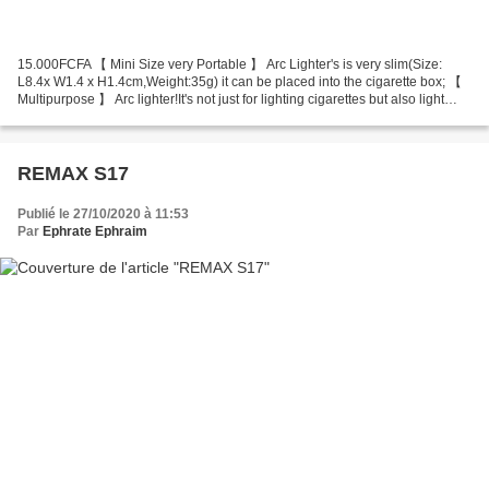
15.000FCFA 【 Mini Size very Portable 】 Arc Lighter's is very slim(Size:
L8.4x W1.4 x H1.4cm,Weight:35g) it can be placed into the cigarette box; 【
Multipurpose 】 Arc lighter!It's not just for lighting cigarettes but also light
candles,papers,tinder,fireworks...
REMAX S17
Publié le 27/10/2020 à 11:53
Par
Ephrate Ephraim