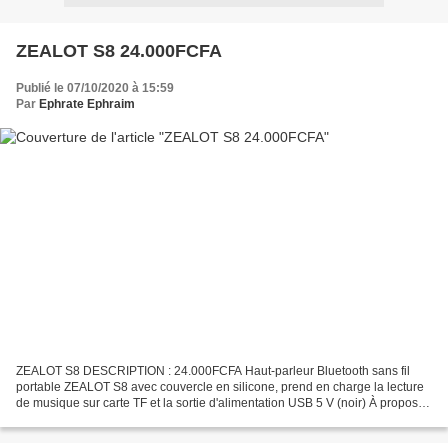
ZEALOT S8 24.000FCFA
Publié le 07/10/2020 à 15:59
Par
Ephrate Ephraim
ZEALOT S8 DESCRIPTION : 24.000FCFA Haut-parleur Bluetooth sans fil
portable ZEALOT S8 avec couvercle en silicone, prend en charge la lecture
de musique sur carte TF et la sortie d'alimentation USB 5 V (noir) À propos
de cet article Équipé de la technologie...