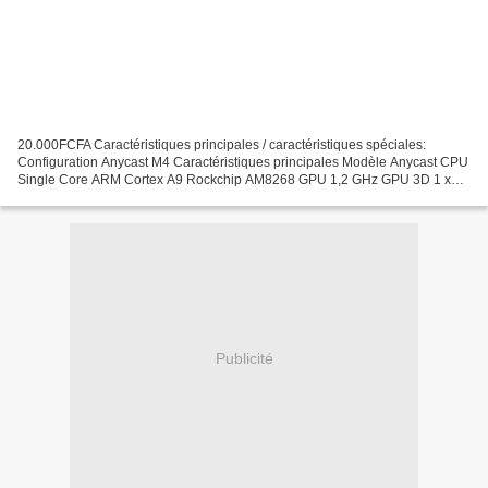
20.000FCFA Caractéristiques principales / caractéristiques spéciales:
Configuration Anycast M4 Caractéristiques principales Modèle Anycast CPU
Single Core ARM Cortex A9 Rockchip AM8268 GPU 1,2 GHz GPU 3D 1 x
mali 400 OS Linux 3.0.8 DDR3 128 Mo Nand Flash...
Publicité