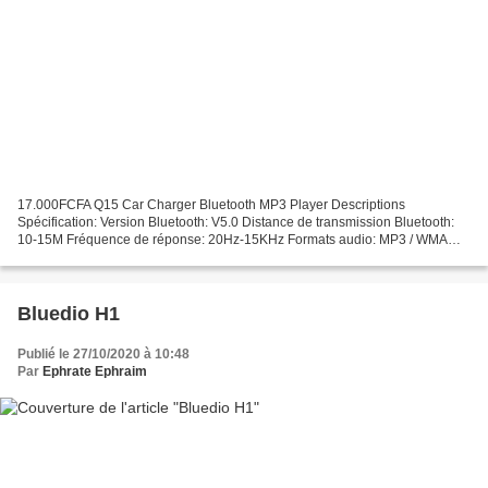
17.000FCFA Q15 Car Charger Bluetooth MP3 Player Descriptions
Spécification: Version Bluetooth: V5.0 Distance de transmission Bluetooth:
10-15M Fréquence de réponse: 20Hz-15KHz Formats audio: MP3 / WMA
Rapport signal sur Bruit: 68dB Fréquence de Transmission...
Bluedio H1
Publié le 27/10/2020 à 10:48
Par
Ephrate Ephraim