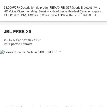
18.000FCFA Description du produit REMAX RB-S17 Sports Bluetooth V4.1
HD Voice MicrophoneHighSensitivityHeadphone Headset Caractéristiques:
1.HFP1.6. 2.HSP, HDVoice. 3.Voice invite AZDP. 4.TRCP. 5. ÉTAT DE LA
BATTERIE IOS. Spécifications: Marque: REMAX...
JBL FREE X9
Publié le 27/10/2020 à 11:45
Par
Ephrate Ephraim