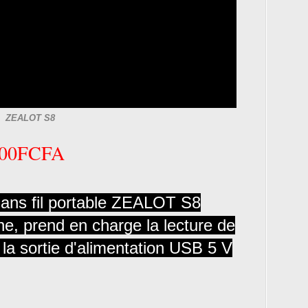
ZEALOT S8
000FCFA
sans fil portable ZEALOT S8
ne, prend en charge la lecture de
la sortie d'alimentation USB 5 V