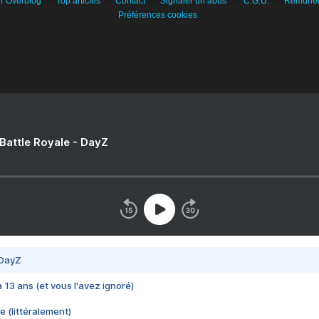
ur Overblog
Top articles
Contact
Signaler un abus
C.G.U.
Rémunéra
Préférences cookies
 Battle Royale - DayZ
 DayZ
 a 13 ans (et vous l'avez ignoré)
e (littéralement)