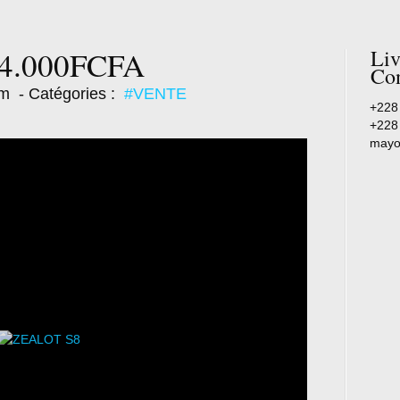
4.000FCFA
Liv
Con
im
- Catégories :
#VENTE
+228
+228
mayo