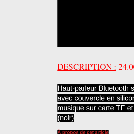
DESCRIPTION :
24.
Haut-parleur Bluetooth 
avec couvercle en silico
musique sur carte TF et 
(noir)
À propos de cet article