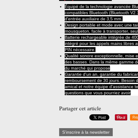
Équipé de la technologie avancée Blu
compatibles Bluetooth (Bluetooth V2.1
d'entrée auxiliaire de 3,5 mm.
Design portable et mode avec une ta
mousqueton, facile à transporter, se
Batterie rechargeable intégrée de 40
intégré pour les appels mains libres 
PIN nécessaire.
Qualité sonore exceptionnelle, mise 
des basses.
Dans la même gamme de p
du marché qui propose
Garantie d'un an, garantie du fabrican
remboursement de 30 jours.
Besoin d
amical et notre équipe d'assistance t
questions que vous pourriez avoir
Partager cet article
Re
S'inscrire à la newsletter