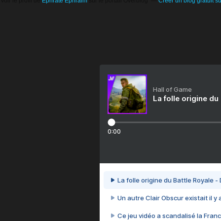
Voir le profil de
Ephrate Ephraim
sur le portail Overblog
Créer un blog gratuit s
Hall of Game
La folle origine du
0:00
La folle origine du Battle Royale -
Un autre Clair Obscur existait il y
Ce jeu vidéo a scandalisé la Franc